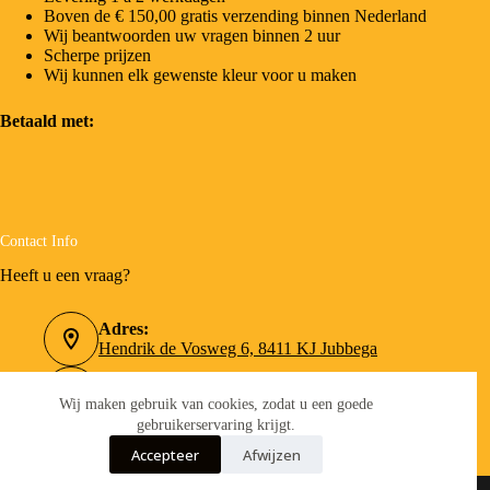
Boven de € 150,00 gratis verzending binnen Nederland
Wij beantwoorden uw vragen binnen 2 uur
Scherpe prijzen
Wij kunnen elk gewenste kleur voor u maken
Betaald met:
Contact Info
Heeft u een vraag?
Adres:
Hendrik de Vosweg 6, 8411 KJ Jubbega
Telefoonnummer:
0516-462090
Wij maken gebruik van cookies, zodat u een goede
gebruikerservaring krijgt.
Email:
Accepteer
Afwijzen
info@verfboer.nl
Copyright © 2026 - Merkverf.nl