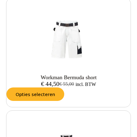
Workman Bermuda short
€
44,50
€
55,00
incl. BTW
Opties selecteren