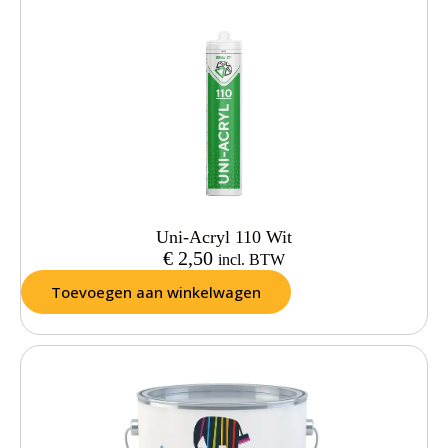
Uni-Acryl 110 Wit
€
2,50
incl. BTW
Toevoegen aan winkelwagen