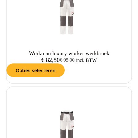
Workman luxury worker werkbroek
€
82,50
€
95,00
incl. BTW
Opties selecteren