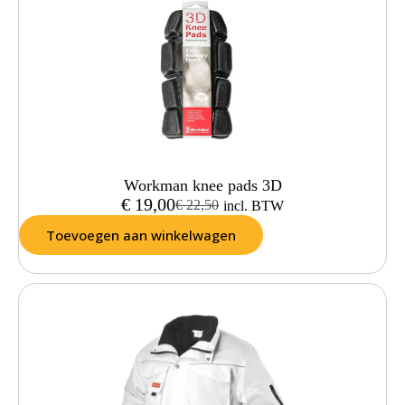
Workman knee pads 3D
€
19,00
€
22,50
incl. BTW
Toevoegen aan winkelwagen