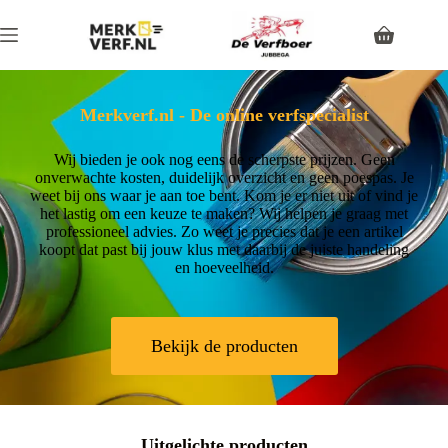
Merkverf.nl - De online verfspecialist
Wij bieden je ook nog eens de scherpste prijzen. Geen
onverwachte kosten, duidelijk overzicht en geen poespas. Je
weet bij ons waar je aan toe bent. Kom je er niet uit of vind je
het lastig om een keuze te maken? Wij helpen je graag met
professioneel advies. Zo weet je precies dat je een artikel
koopt dat past bij jouw klus met daarbij de juiste handeling
en hoeveelheid.
Bekijk de producten
Uitgelichte producten