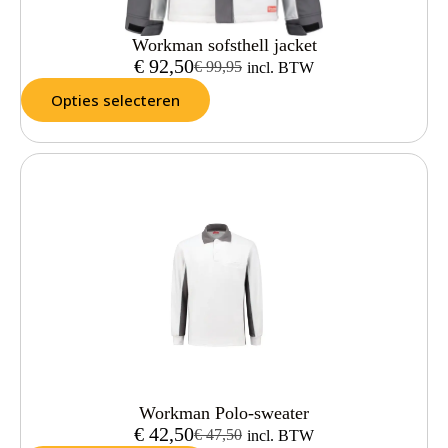
Workman sofsthell jacket
€
92,50
€
99,95
incl. BTW
Opties selecteren
Workman Polo-sweater
€
42,50
€
47,50
incl. BTW