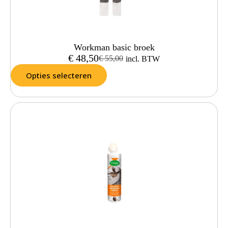
Workman basic broek
€
48,50
€
55,00
incl. BTW
Opties selecteren