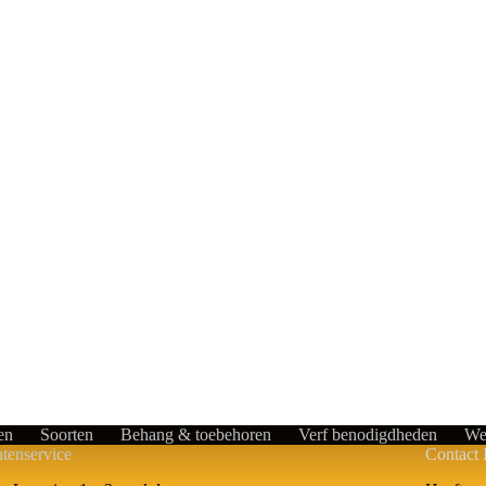
en
Soorten
Behang & toebehoren
Verf benodigdheden
We
tenservice
Contact 