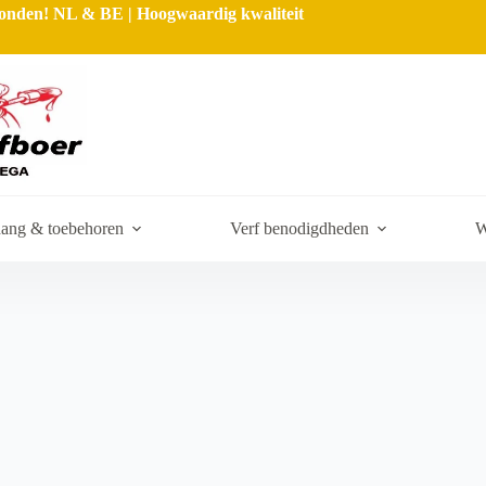
rzonden! NL & BE | Hoogwaardig kwaliteit
ang & toebehoren
Verf benodigdheden
W