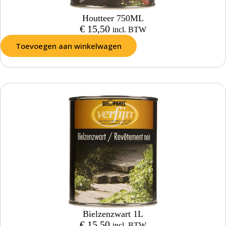
Houtteer 750ML
€
15,50
incl. BTW
Toevoegen aan winkelwagen
Bielzenzwart 1L
€
15,50
incl. BTW