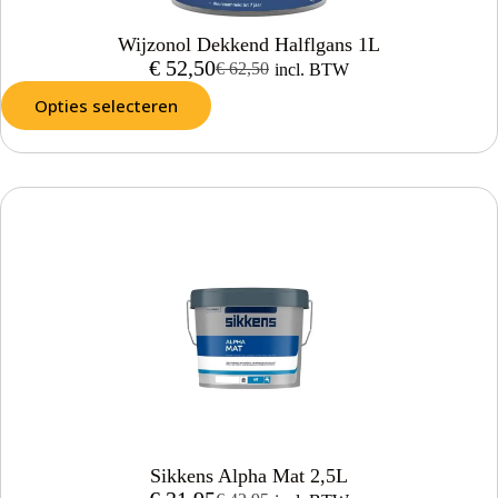
Wijzonol Dekkend Halflgans 1L
€
52,50
€
62,50
incl. BTW
Opties selecteren
Sikkens Alpha Mat 2,5L