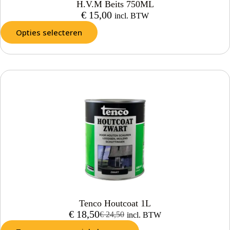
H.V.M Beits 750ML
€
15,00
incl. BTW
Opties selecteren
Tenco Houtcoat 1L
€
18,50
€
24,50
incl. BTW