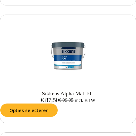
Sikkens Alpha Mat 10L
€
87,50
€
99,95
incl. BTW
Opties selecteren