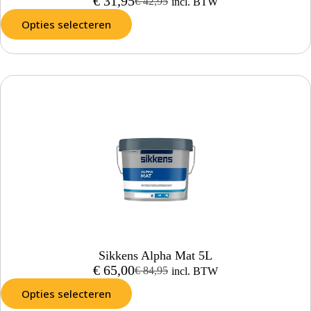
€
31,95
€
42,95
incl. BTW
Opties selecteren
Sikkens Alpha Mat 5L
€
65,00
€
84,95
incl. BTW
Opties selecteren