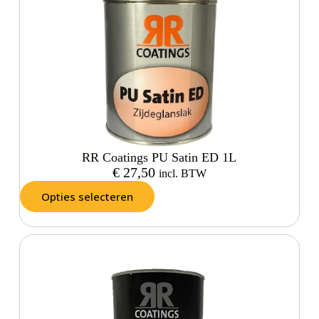
RR Coatings PU Satin ED 1L
€
27,50
incl. BTW
Opties selecteren