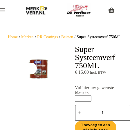
Home
/
Merken
/
RR Coatings
/
Beitsen
/ Super Systeemverf 750ML
Super
Systeemverf
750ML
€
15,00
incl. BTW
Vul hier uw gewenste
kleur in
Toevoegen aan