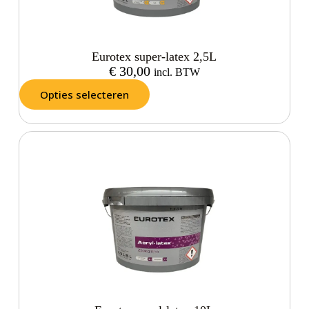
Eurotex super-latex 2,5L
€
30,00
incl. BTW
Opties selecteren