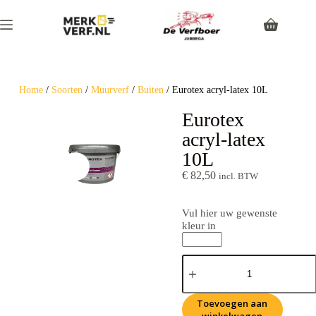
Home
/
Soorten
/
Muurverf
/
Buiten
/ Eurotex acryl-latex 10L
Eurotex
acryl-latex
10L
€
82,50
incl. BTW
Vul hier uw gewenste
kleur in
Toevoegen aan