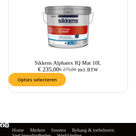
Sikkens Alphatex IQ Mat 10L
€
235,00
€
275,00
incl. BTW
Opties selecteren
Home
Merken
Soorten
Behang & toebehoren
Verf benodigdheden
Werkkleding