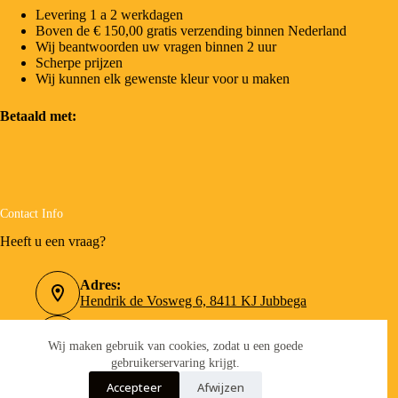
Levering 1 a 2 werkdagen
Boven de € 150,00 gratis verzending binnen Nederland
Wij beantwoorden uw vragen binnen 2 uur
Scherpe prijzen
Wij kunnen elk gewenste kleur voor u maken
Betaald met:
Contact Info
Heeft u een vraag?
Adres:
Hendrik de Vosweg 6, 8411 KJ Jubbega
Telefoonnummer:
0516-462090
Wij maken gebruik van cookies, zodat u een goede
gebruikerservaring krijgt.
Email:
Accepteer
Afwijzen
info@verfboer.nl