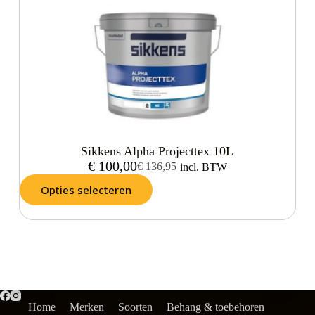
Sikkens Alpha Projecttex 10L
€
100,00
€
136,95
incl. BTW
Opties selecteren
Home
Merken
Soorten
Behang & toebehoren