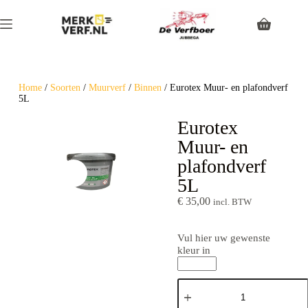
Home
/
Soorten
/
Muurverf
/
Binnen
/ Eurotex Muur- en plafondverf
5L
Eurotex
Muur- en
plafondverf
5L
€
35,00
incl. BTW
Vul hier uw gewenste
kleur in