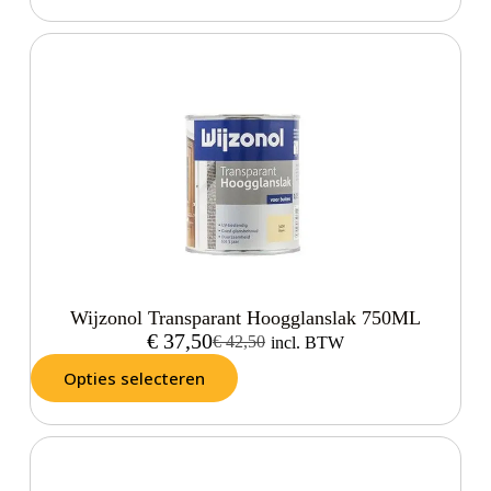
Wijzonol Transparant Hoogglanslak 750ML
€
37,50
€
42,50
incl. BTW
Opties selecteren