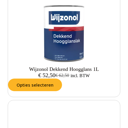
Wijzonol Dekkend Hoogglans 1L
€
52,50
€
62,50
incl. BTW
Opties selecteren