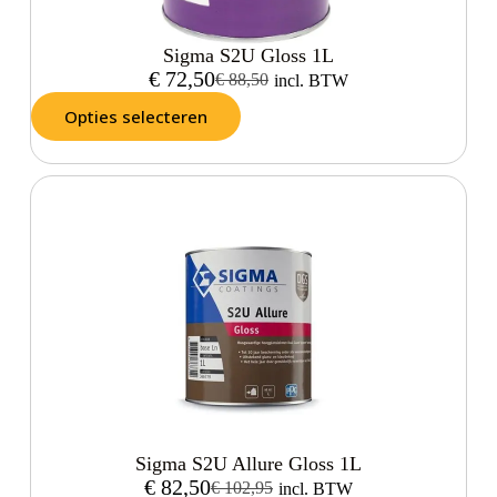
Sigma S2U Gloss 1L
€
72,50
€
88,50
incl. BTW
Opties selecteren
Sigma S2U Allure Gloss 1L
€
82,50
€
102,95
incl. BTW