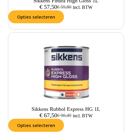
Sikkens Finura High Gloss 1L
€
57,50
€
59,80
incl. BTW
Opties selecteren
Sikkens Rubbol Express HG 1L
€
67,50
€
90,49
incl. BTW
Opties selecteren