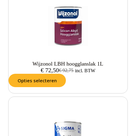
Wijzonol LBH hoogglanslak 1L
€
72,50
€
92,75
incl. BTW
Opties selecteren