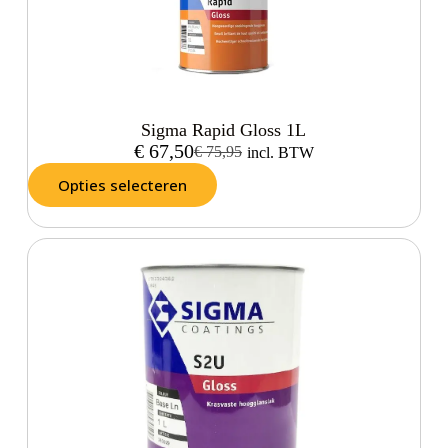
Sigma Rapid Gloss 1L
€
67,50
€
75,95
incl. BTW
Opties selecteren