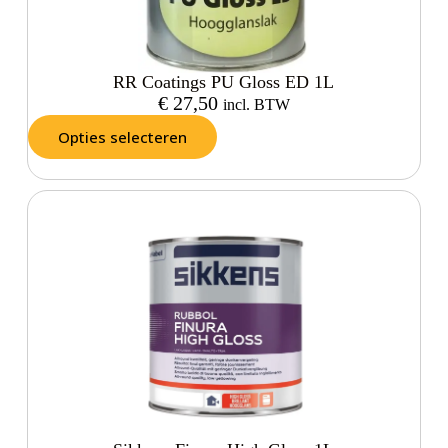
RR Coatings PU Gloss ED 1L
€
27,50
incl. BTW
Opties selecteren