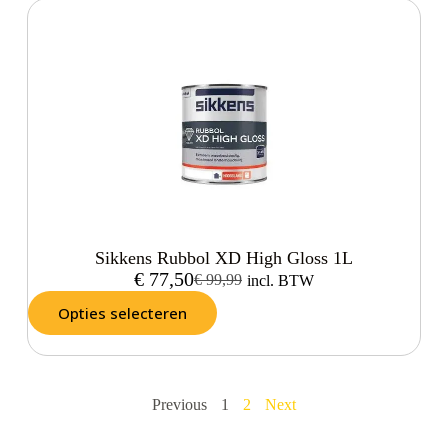
Sikkens Rubbol XD High Gloss 1L
€
77,50
€
99,99
incl. BTW
Opties selecteren
Previous
1
2
Next