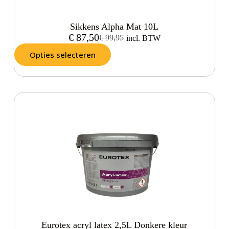
Sikkens Alpha Mat 10L
€
87,50
€
99,95
incl. BTW
Opties selecteren
Eurotex acryl latex 2,5L Donkere kleur