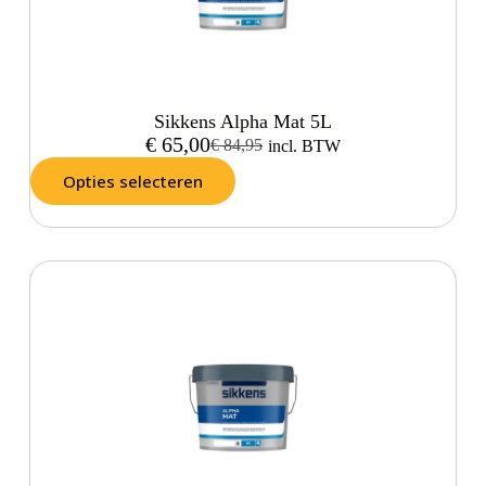
Sikkens Alpha Mat 5L
€
65,00
€
84,95
incl. BTW
Opties selecteren