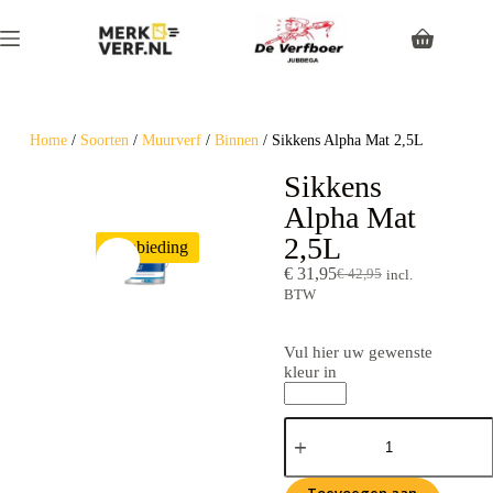
Home
/
Soorten
/
Muurverf
/
Binnen
/ Sikkens Alpha Mat 2,5L
Sikkens
Alpha Mat
2,5L
Aanbieding
€
31,95
€
42,95
incl.
BTW
Vul hier uw gewenste
kleur in