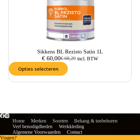
Sikkens BL Rezisto Satin 1L
€
60,00
€
68,20
incl. BTW
Opties selecteren
Home
Merken
Soorten
Behang & toebehoren
Verf benodigdheden
Werkkleding
Algemene Voorwaarden
Contact
Vragen?