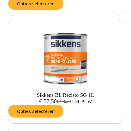
Opties selecteren
Sikkens BL Rezisto SG 1L
€
57,50
€
68,20
incl. BTW
Opties selecteren