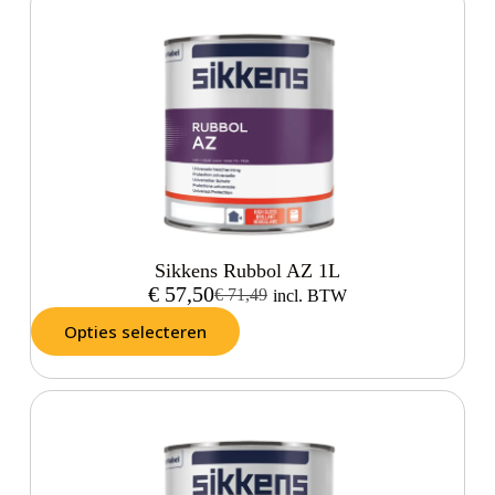
Sikkens Rubbol AZ 1L
€
57,50
€
71,49
incl. BTW
Opties selecteren