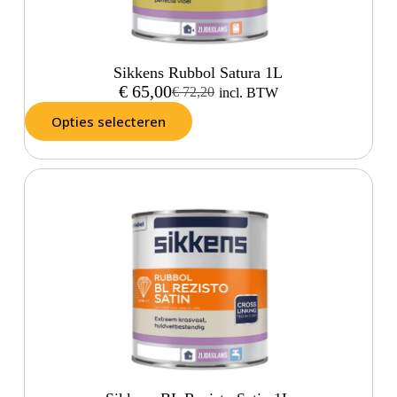
Sikkens Rubbol Satura 1L
€
65,00
€
72,20
incl. BTW
Opties selecteren