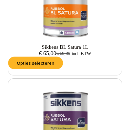
Sikkens BL Satura 1L
€
65,00
€
69,80
incl. BTW
Opties selecteren