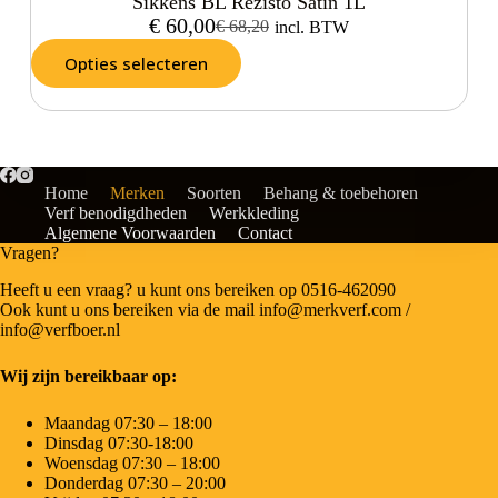
Sikkens BL Rezisto Satin 1L
€
60,00
€
68,20
incl. BTW
Opties selecteren
Home
Merken
Soorten
Behang & toebehoren
Verf benodigdheden
Werkkleding
Algemene Voorwaarden
Contact
Vragen?
Heeft u een vraag? u kunt ons bereiken op 0516-462090
Ook kunt u ons bereiken via de mail info@merkverf.com /
info@verfboer.nl
Wij zijn bereikbaar op:
Maandag 07:30 – 18:00
Dinsdag 07:30-18:00
Woensdag 07:30 – 18:00
Donderdag 07:30 – 20:00