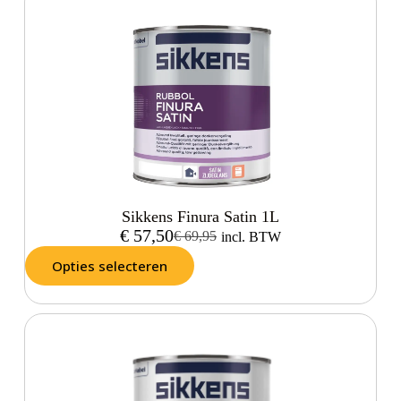
Sikkens Finura Satin 1L
€
57,50
€
69,95
incl. BTW
Opties selecteren