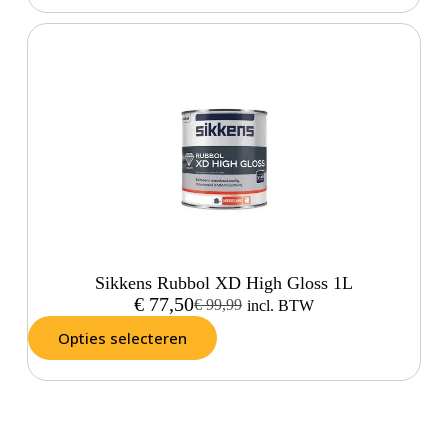
Sikkens Rubbol XD High Gloss 1L
€
77,50
€
99,99
incl. BTW
Opties selecteren