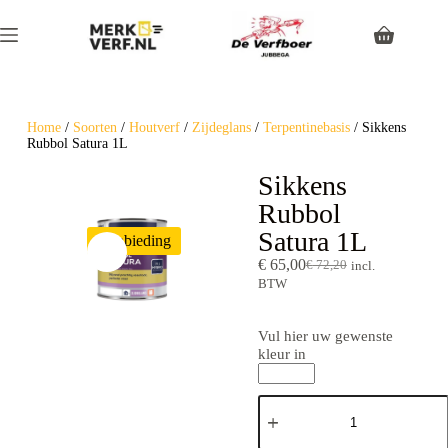
Home
/
Soorten
/
Houtverf
/
Zijdeglans
/
Terpentinebasis
/ Sikkens
Rubbol Satura 1L
Sikkens
Rubbol
Satura 1L
Aanbieding
€
65,00
€
72,20
incl.
BTW
Vul hier uw gewenste
kleur in