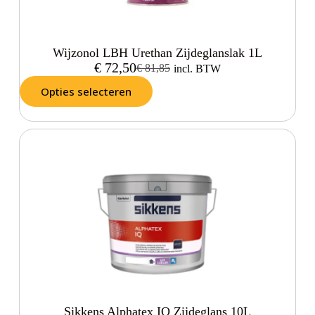
Wijzonol LBH Urethan Zijdeglanslak 1L
€
72,50
€
81,85
incl. BTW
Opties selecteren
Sikkens Alphatex IQ Zijdeglans 10L