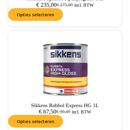
€
235,00
€
275,00
incl. BTW
Opties selecteren
Sikkens Rubbol Express HG 1L
€
67,50
€
90,49
incl. BTW
Opties selecteren