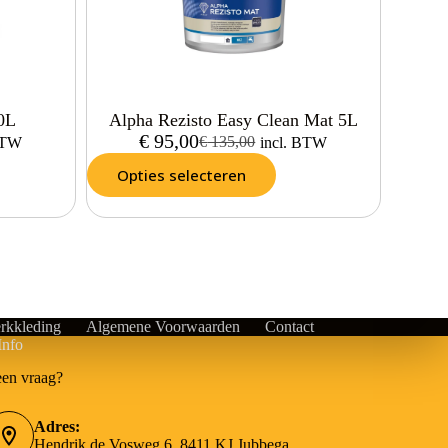
10L
Alpha Rezisto Easy Clean Mat 5L
€
95,00
€
135,00
 BTW
incl. BTW
Opties selecteren
rkkleding
Algemene Voorwaarden
Contact
Info
een vraag?
Adres:
Hendrik de Vosweg 6, 8411 KJ Jubbega