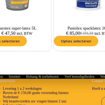
urotex super-latex 5L
Pastolex spacklatex 
€
47,50
€
85,00
€
151,33
incl. BTW
incl.
s selecteren
Opties selecteren
en
Soorten
Behang & toebehoren
Verf benodigdheden
We
tenservice
Contact 
Heeft u 
Levering 1 a 2 werkdagen
Boven de € 150,00 gratis verzending binnen
Nederland
Wij beantwoorden uw vragen binnen 2 uur