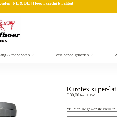
rzonden! NL & BE | Hoogwaardig kwaliteit
ang & toebehoren
Verf benodigdheden
W
Eurotex super-la
€
30,00
incl. BTW
Vul hier uw gewenste kleur in