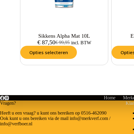
Sikkens Alpha Mat 10L
E
€
87,50
€
99,95
incl. BTW
Opties selecteren
Optie
Home
Merk
Vragen?
Klan
Heeft u een vraag? u kunt ons bereiken op 0516-462090
Ook kunt u ons bereiken via de mail info@merkverf.com /
info@verfboer.nl