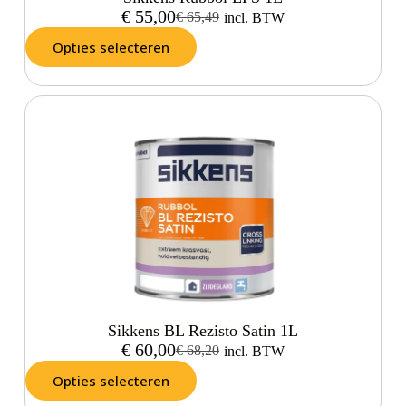
€
55,00
€
65,49
incl. BTW
Opties selecteren
Sikkens BL Rezisto Satin 1L
€
60,00
€
68,20
incl. BTW
Opties selecteren