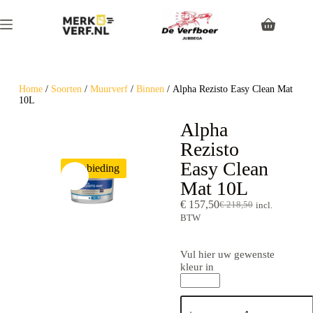
Home
/
Soorten
/
Muurverf
/
Binnen
/ Alpha Rezisto Easy Clean Mat
10L
Alpha
Rezisto
Easy Clean
Aanbieding
Mat 10L
€
157,50
€
218,50
incl.
BTW
Vul hier uw gewenste
kleur in