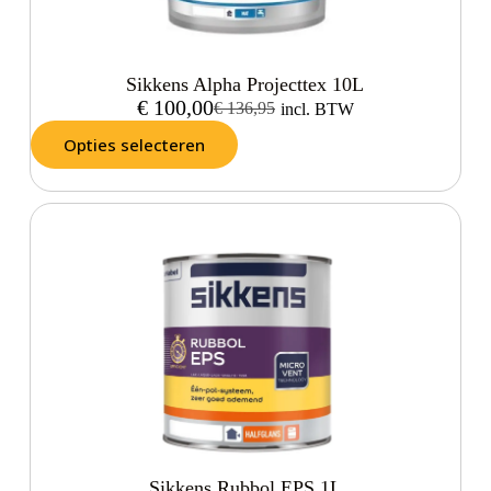
Sikkens Alpha Projecttex 10L
€
100,00
€
136,95
incl. BTW
Opties selecteren
Sikkens Rubbol EPS 1L