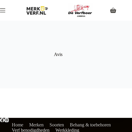
Avis
Home
Merken
Soorten
Behang & toebehoren
Verf benodigdheden
Werkkleding