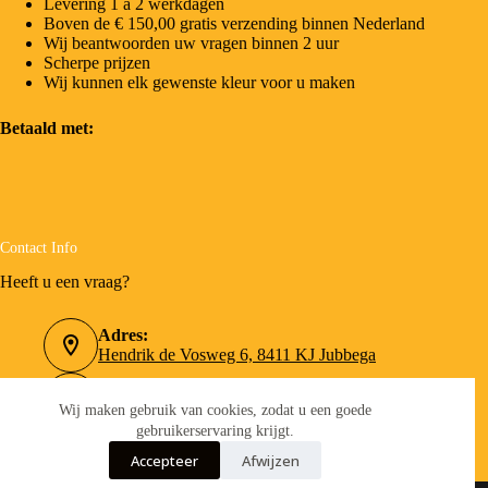
Levering 1 a 2 werkdagen
Boven de € 150,00 gratis verzending binnen Nederland
Wij beantwoorden uw vragen binnen 2 uur
Scherpe prijzen
Wij kunnen elk gewenste kleur voor u maken
Betaald met:
Contact Info
Heeft u een vraag?
Adres:
Hendrik de Vosweg 6, 8411 KJ Jubbega
Telefoonnummer:
0516-462090
Wij maken gebruik van cookies, zodat u een goede
gebruikerservaring krijgt.
Email:
Accepteer
Afwijzen
info@verfboer.nl