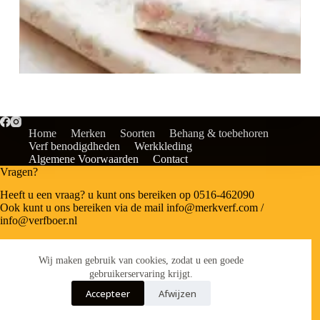
Home
Merken
Soorten
Behang & toebehoren
Verf benodigdheden
Werkkleding
Algemene Voorwaarden
Contact
Vragen?
Heeft u een vraag? u kunt ons bereiken op 0516-462090
Ook kunt u ons bereiken via de mail info@merkverf.com /
info@verfboer.nl
Wij zijn bereikbaar op:
Wij maken gebruik van cookies, zodat u een goede
gebruikerservaring krijgt.
Maandag 07:30 – 18:00
Accepteer
Afwijzen
Dinsdag 07:30-18:00
Woensdag 07:30 – 18:00
Donderdag 07:30 – 20:00