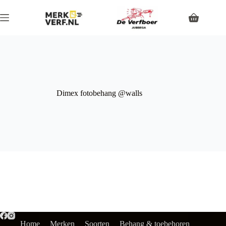
Dimex fotobehang @walls
Home
Merken
Soorten
Behang & toebehoren