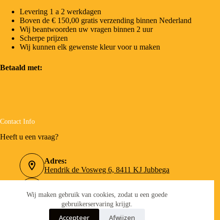
Levering 1 a 2 werkdagen
Boven de € 150,00 gratis verzending binnen Nederland
Wij beantwoorden uw vragen binnen 2 uur
Scherpe prijzen
Wij kunnen elk gewenste kleur voor u maken
Betaald met:
Contact Info
Heeft u een vraag?
Adres:
Hendrik de Vosweg 6, 8411 KJ Jubbega
Telefoonnummer:
0516-462090
Wij maken gebruik van cookies, zodat u een goede
gebruikerservaring krijgt.
Email:
Accepteer
Afwijzen
info@verfboer.nl