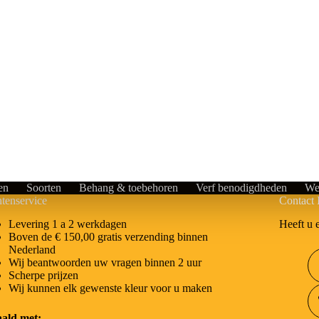
en
Soorten
Behang & toebehoren
Verf benodigdheden
We
tenservice
Contact 
Heeft u 
Levering 1 a 2 werkdagen
Boven de € 150,00 gratis verzending binnen
Nederland
Wij beantwoorden uw vragen binnen 2 uur
Scherpe prijzen
Wij kunnen elk gewenste kleur voor u maken
aald met: