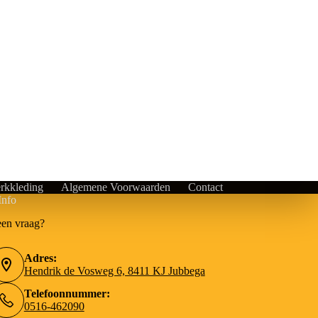
rkkleding
Algemene Voorwaarden
Contact
Info
een vraag?
Adres:
Hendrik de Vosweg 6, 8411 KJ Jubbega
Telefoonnummer:
0516-462090