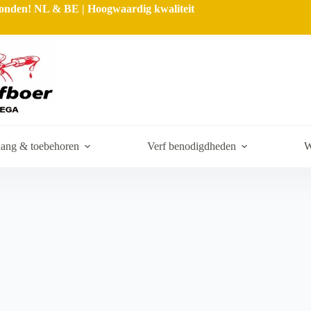
rzonden! NL & BE | Hoogwaardig kwaliteit
ang & toebehoren
Verf benodigdheden
W