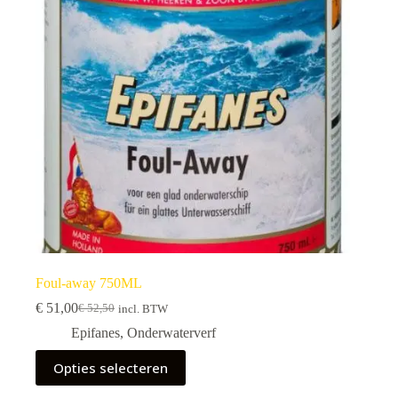
Foul-away 750ML
€
51,00
€
52,50
incl. BTW
Epifanes
,
Onderwaterverf
Opties selecteren