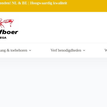
rzonden! NL & BE | Hoogwaardig kwaliteit
ang & toebehoren
Verf benodigdheden
W