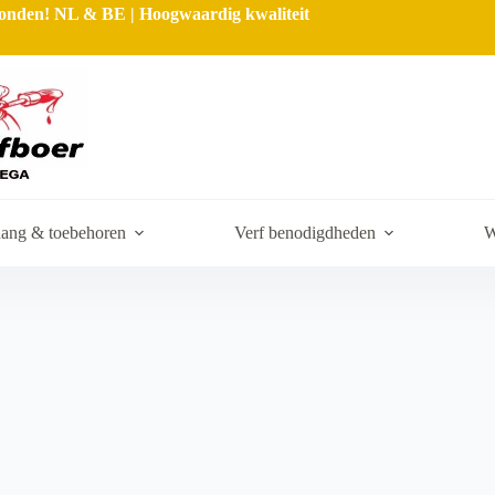
rzonden! NL & BE | Hoogwaardig kwaliteit
ang & toebehoren
Verf benodigdheden
W