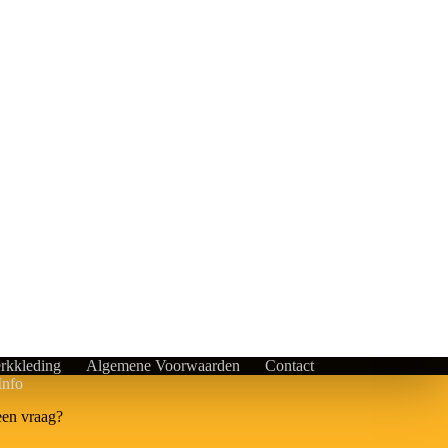
rkkleding
Algemene Voorwaarden
Contact
Info
een vraag?