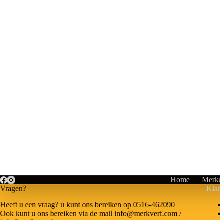
Home
Merk
Vragen?
Klan
Heeft u een vraag? u kunt ons bereiken op 0516-462090
Ook kunt u ons bereiken via de mail info@merkverf.com /