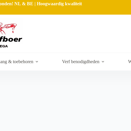
rzonden! NL & BE | Hoogwaardig kwaliteit
ang & toebehoren
Verf benodigdheden
W