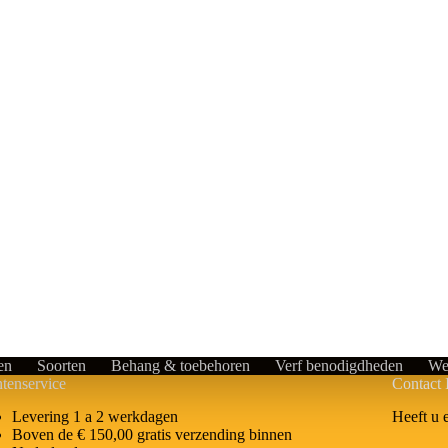
en
Soorten
Behang & toebehoren
Verf benodigdheden
We
tenservice
Contact 
Heeft u 
Levering 1 a 2 werkdagen
Boven de € 150,00 gratis verzending binnen