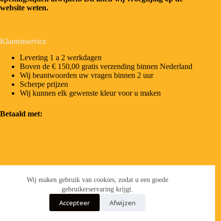
website weten.
Klantenservice
Levering 1 a 2 werkdagen
Boven de € 150,00 gratis verzending binnen Nederland
Wij beantwoorden uw vragen binnen 2 uur
Scherpe prijzen
Wij kunnen elk gewenste kleur voor u maken
Betaald met:
Contact Info
Wij maken gebruik van cookies, zodat u een goede
Heeft u een vraag?
gebruikerservaring krijgt.
Accepteer
Afwijzen
Adres:
Hendrik de Vosweg 6, 8411 KJ Jubbega