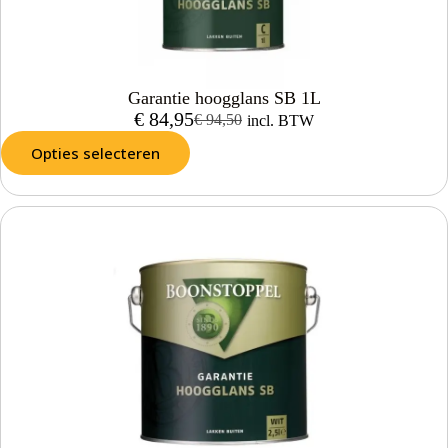
Garantie hoogglans SB 1L
€
84,95
€
94,50
incl. BTW
Opties selecteren