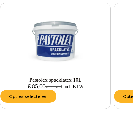
Pastolex spacklatex 10L
€
85,00
€
151,33
incl. BTW
Opties selecteren
Opti