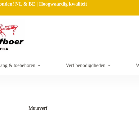
rzonden! NL & BE | Hoogwaardig kwaliteit
ang & toebehoren
Verf benodigdheden
W
Muurverf