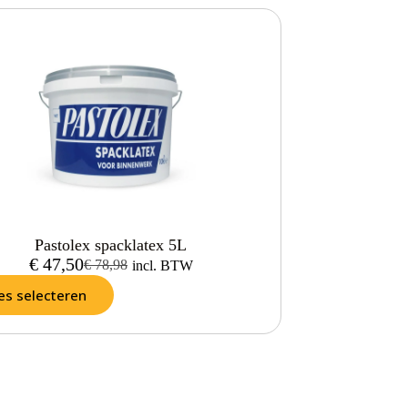
Pastolex spacklatex 5L
€
47,50
€
78,98
incl. BTW
es selecteren