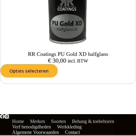
RR Coatings PU Gold XD halfglans
€
30,00
incl. BTW
Opties selecteren
Home
Merken
Soorten
Behang & toebehoren
Verf benodigdheden
Werkkleding
Algemene Voorwaarden
Contact