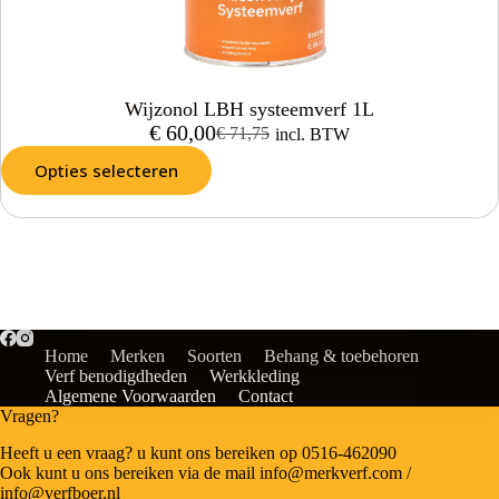
Wijzonol LBH systeemverf 1L
€
60,00
€
71,75
incl. BTW
Opties selecteren
Home
Merken
Soorten
Behang & toebehoren
Verf benodigdheden
Werkkleding
Algemene Voorwaarden
Contact
Vragen?
Heeft u een vraag? u kunt ons bereiken op 0516-462090
Ook kunt u ons bereiken via de mail info@merkverf.com /
info@verfboer.nl