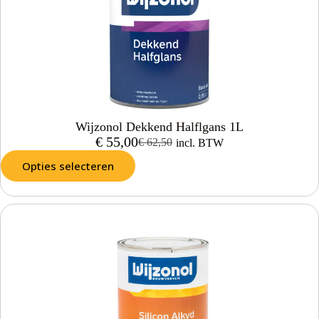
Wijzonol Dekkend Halflgans 1L
€
55,00
€
62,50
incl. BTW
Opties selecteren