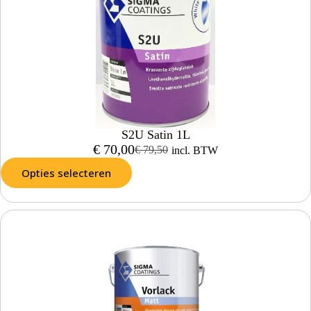
S2U Satin 1L
€
70,00
€
79,50
incl. BTW
Opties selecteren