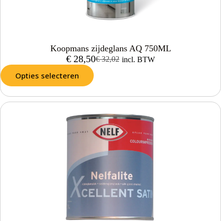
Koopmans zijdeglans AQ 750ML
€
28,50
€
32,02
incl. BTW
Opties selecteren