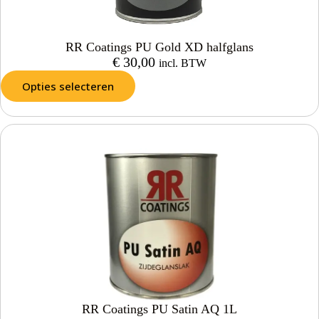
RR Coatings PU Gold XD halfglans
€
30,00
incl. BTW
Opties selecteren
RR Coatings PU Satin AQ 1L