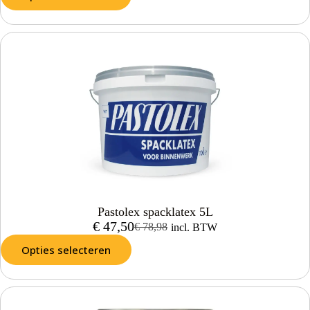
Pastolex spacklatex 5L
€
47,50
€
78,98
incl. BTW
Opties selecteren