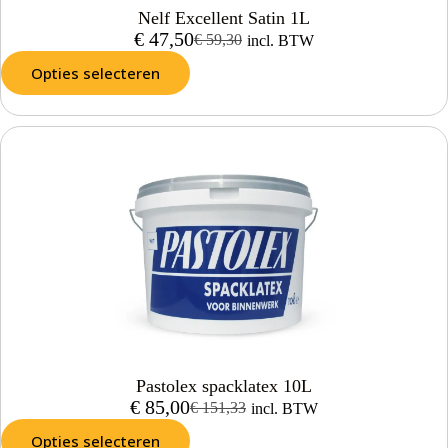
Nelf Excellent Satin 1L
€
47,50
€
59,30
incl. BTW
Opties selecteren
Pastolex spacklatex 10L
€
85,00
€
151,33
incl. BTW
Opties selecteren