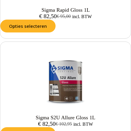
Sigma Rapid Gloss 1L
€
82,50
€
95,00
incl. BTW
Opties selecteren
Sigma S2U Allure Gloss 1L
€
82,50
€
102,95
incl. BTW