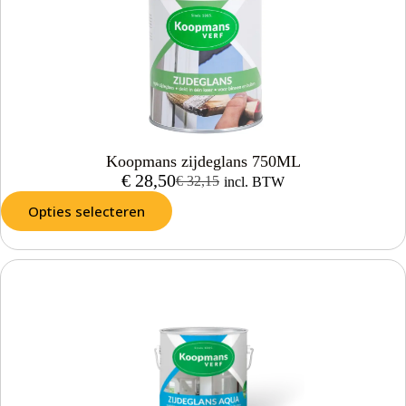
Koopmans zijdeglans 750ML
€
28,50
€
32,15
incl. BTW
Opties selecteren