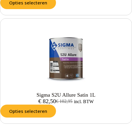
Opties selecteren
Sigma S2U Allure Satin 1L
€
82,50
€
102,95
incl. BTW
Opties selecteren