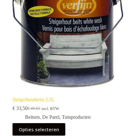
Steigerhoutbeits 2,5L
€
33,50
€
40,62
incl. BTW
Beitsen
,
De Parel
,
Tuinproducten
Opties selecteren