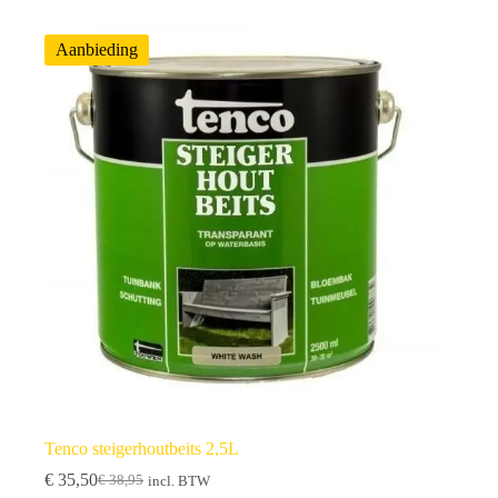
Aanbieding
Tenco steigerhoutbeits 2,5L
€
35,50
€
38,95
incl. BTW