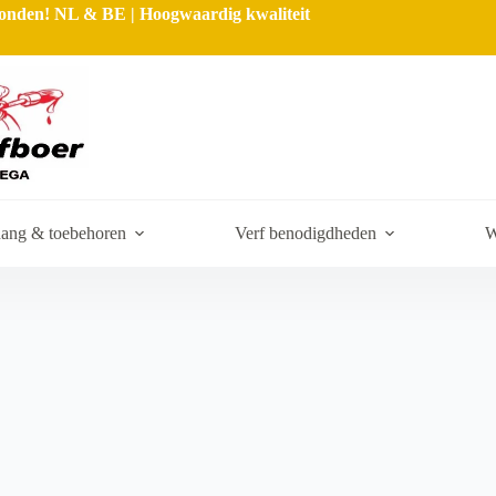
rzonden! NL & BE | Hoogwaardig kwaliteit
ang & toebehoren
Verf benodigdheden
W