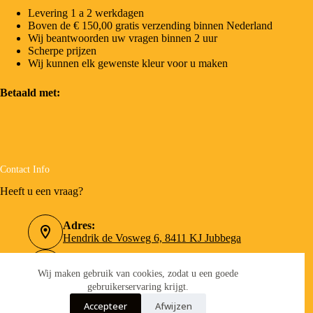
Levering 1 a 2 werkdagen
Boven de € 150,00 gratis verzending binnen Nederland
Wij beantwoorden uw vragen binnen 2 uur
Scherpe prijzen
Wij kunnen elk gewenste kleur voor u maken
Betaald met:
Contact Info
Heeft u een vraag?
Adres:
Hendrik de Vosweg 6, 8411 KJ Jubbega
Telefoonnummer:
0516-462090
Wij maken gebruik van cookies, zodat u een goede
gebruikerservaring krijgt.
Email:
Accepteer
Afwijzen
info@verfboer.nl