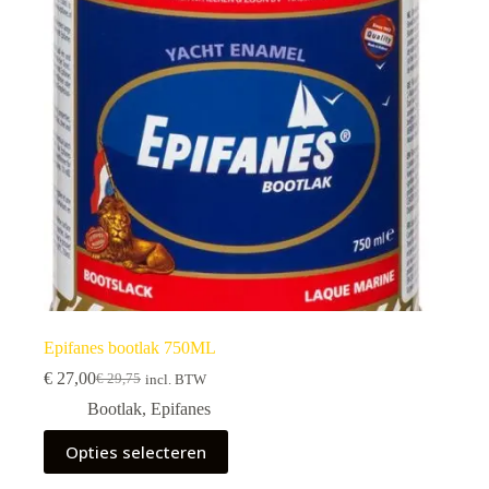
Epifanes bootlak 750ML
€
27,00
€
29,75
incl. BTW
Bootlak
,
Epifanes
Opties selecteren