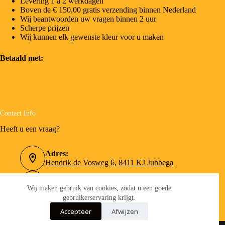
Levering 1 a 2 werkdagen
Boven de € 150,00 gratis verzending binnen Nederland
Wij beantwoorden uw vragen binnen 2 uur
Scherpe prijzen
Wij kunnen elk gewenste kleur voor u maken
Betaald met:
Contact Info
Heeft u een vraag?
Adres:
Hendrik de Vosweg 6, 8411 KJ Jubbega
Telefoonnummer:
0516-462090
Wij maken gebruik van cookies, zodat u een goede
gebruikerservaring krijgt.
Email:
Accepteer
Afwijzen
info@verfboer.nl