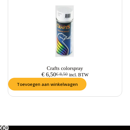
Crafts colorspray
€
6,50
€
8,50
incl. BTW
Toevoegen aan winkelwagen