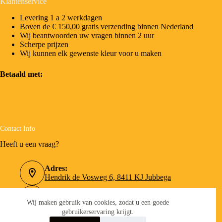
Klantenservice
Levering 1 a 2 werkdagen
Boven de € 150,00 gratis verzending binnen Nederland
Wij beantwoorden uw vragen binnen 2 uur
Scherpe prijzen
Wij kunnen elk gewenste kleur voor u maken
Betaald met:
Contact Info
Heeft u een vraag?
Adres:
Hendrik de Vosweg 6, 8411 KJ Jubbega
Telefoonnummer:
0516-462090
Wij maken gebruik van cookies, zodat u een goede
gebruikerservaring krijgt.
Email: