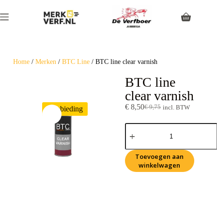
Home
/
Merken
/
BTC Line
/ BTC line clear varnish
BTC line
clear varnish
€
8,50
€
9,75
incl. BTW
Aanbieding
Toevoegen aan
winkelwagen