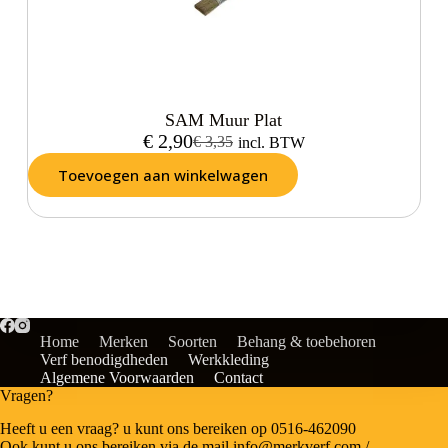
SAM Muur Plat
€
2,90
€
3,35
incl. BTW
Toevoegen aan winkelwagen
Home
Merken
Soorten
Behang & toebehoren
Verf benodigdheden
Werkkleding
Algemene Voorwaarden
Contact
Vragen?
Heeft u een vraag? u kunt ons bereiken op 0516-462090
Ook kunt u ons bereiken via de mail info@merkverf.com /