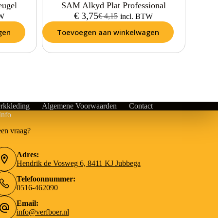
eugel
SAM Alkyd Plat Professional
€
3,75
€
4,15
TW
incl. BTW
gen
Toevoegen aan winkelwagen
rkkleding
Algemene Voorwaarden
Contact
Info
een vraag?
Adres:
Hendrik de Vosweg 6, 8411 KJ Jubbega
Telefoonnummer:
0516-462090
Email:
info@verfboer.nl