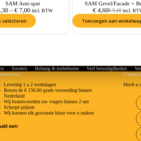
SAM Anti-spat
SAM Gevel/Facade + B
,30
–
€
7,00
€
4,60
€
5,10
incl. BTW
incl. B
s selecteren
Toevoegen aan winkelwa
en
Soorten
Behang & toebehoren
Verf benodigdheden
We
tenservice
Contact 
Heeft u 
Levering 1 a 2 werkdagen
Boven de € 150,00 gratis verzending binnen
Nederland
Wij beantwoorden uw vragen binnen 2 uur
Scherpe prijzen
Wij kunnen elk gewenste kleur voor u maken
aald met: