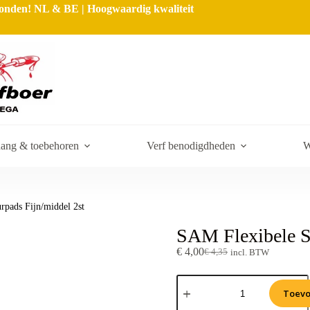
rzonden! NL & BE | Hoogwaardig kwaliteit
ang & toebehoren
Verf benodigdheden
W
pads Fijn/middel 2st
SAM Flexibele S
€
4,00
€
4,35
incl. BTW
Toevo