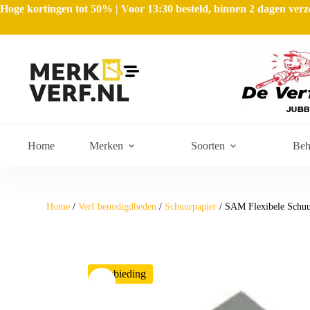
Hoge kortingen tot 50% | Voor 13:30 besteld, binnen 2 dagen ve
Home
Merken
Soorten
Beh
Home
/
Verf benodigdheden
/
Schuurpapier
/ SAM Flexibele Schuur
Aanbieding