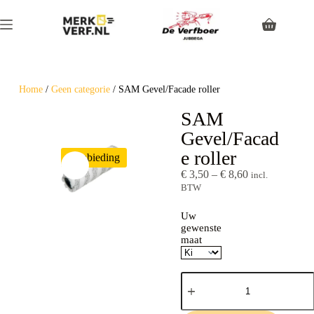
Home
/
Geen categorie
/ SAM Gevel/Facade roller
SAM
Gevel/Facad
e roller
Aanbieding
€
3,50
–
€
8,60
incl.
BTW
Uw
gewenste
maat