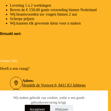
Levering 1 a 2 werkdagen
Boven de € 150,00 gratis verzending binnen Nederland
Wij beantwoorden uw vragen binnen 2 uur
Scherpe prijzen
Wij kunnen elk gewenste kleur voor u maken
Betaald met:
Contact Info
Heeft u een vraag?
Adres:
Hendrik de Vosweg 6, 8411 KJ Jubbega
Telefoonnummer:
0516-462090
Wij maken gebruik van cookies, zodat u een goede
gebruikerservaring krijgt.
Email:
Accepteer
Afwijzen
info@verfboer.nl