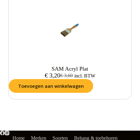
SAM Acryl Plat
€
3,20
€
3,60
incl. BTW
Toevoegen aan winkelwagen
Home
Merken
Soorten
Behang & toebehoren