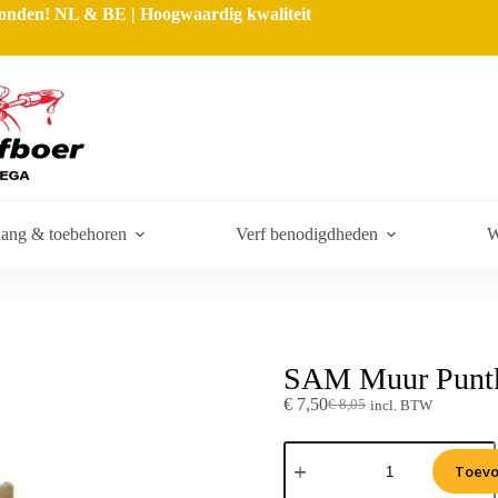
rzonden! NL & BE | Hoogwaardig kwaliteit
ang & toebehoren
Verf benodigdheden
W
SAM Muur Punt
€
7,50
€
8,05
incl. BTW
Toevo