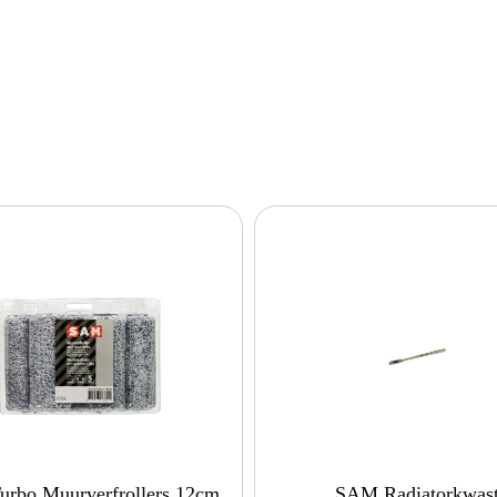
rbo Muurverfrollers 12cm
SAM Radiatorkwas