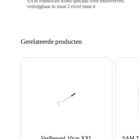
SAM Puntkwast Rond speciaal voor muurverven.
verkrijgbaar in maat 2 en/of maat 4
Gerelateerde producten
Verfbeugel 10cm XXL
SAM Tu