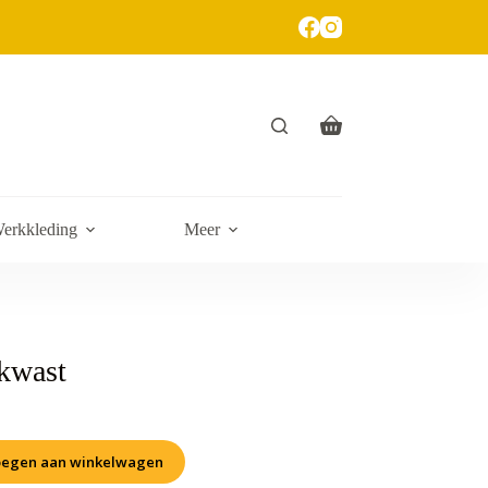
erkkleding
Meer
kwast
egen aan winkelwagen