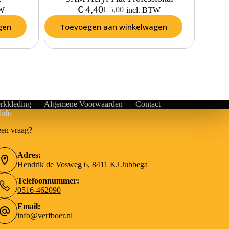
€
4,40
€
5,00
TW
incl. BTW
gen
Toevoegen aan winkelwagen
rkkleding
Algemene Voorwaarden
Contact
Info
een vraag?
Adres:
Hendrik de Vosweg 6, 8411 KJ Jubbega
Telefoonnummer:
0516-462090
Email:
info@verfboer.nl