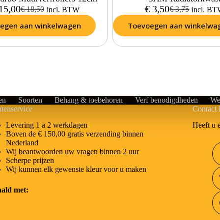
15,00
€
3,50
€
18,50
€
3,75
incl. BTW
incl. B
egen aan winkelwagen
Toevoegen aan winkelwa
en
Soorten
Behang & toebehoren
Verf benodigdheden
We
tenservice
Contact 
Heeft u 
Levering 1 a 2 werkdagen
Boven de € 150,00 gratis verzending binnen
Nederland
Wij beantwoorden uw vragen binnen 2 uur
Scherpe prijzen
Wij kunnen elk gewenste kleur voor u maken
aald met: