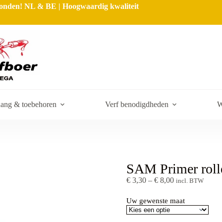
rzonden! NL & BE | Hoogwaardig kwaliteit
ang & toebehoren
Verf benodigdheden
W
SAM Primer roll
€
3,30
–
€
8,00
incl. BTW
Uw gewenste maat