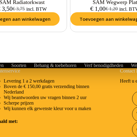
SAM Radiatorkwast
SAM Wegwerp Pla
€
3,50
€
1,00
€
3,75
€
1,20
incl. BTW
incl. B
egen aan winkelwagen
Toevoegen aan winkelwa
en
Soorten
Behang & toebehoren
Verf benodigdheden
We
tenservice
Contact 
Heeft u 
Levering 1 a 2 werkdagen
Boven de € 150,00 gratis verzending binnen
Nederland
Wij beantwoorden uw vragen binnen 2 uur
Scherpe prijzen
Wij kunnen elk gewenste kleur voor u maken
aald met: