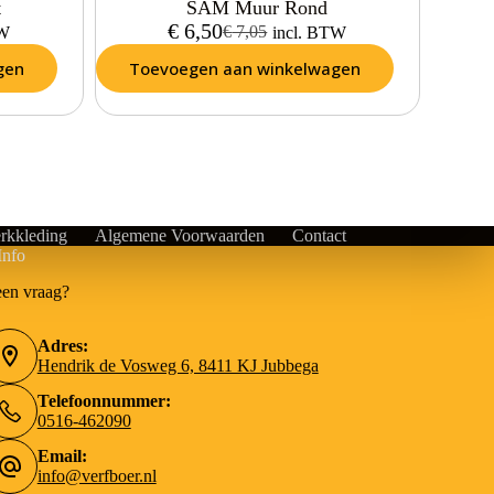
t
SAM Muur Rond
€
6,50
€
7,05
TW
incl. BTW
gen
Toevoegen aan winkelwagen
rkkleding
Algemene Voorwaarden
Contact
Info
een vraag?
Adres:
Hendrik de Vosweg 6, 8411 KJ Jubbega
Telefoonnummer:
0516-462090
Email:
info@verfboer.nl