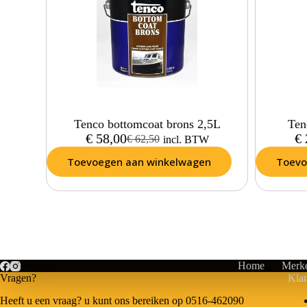
Tenco bottomcoat brons 2,5L
Ten
€
58,00
€
€
62,50
incl. BTW
Toevoegen aan winkelwagen
Toevo
Home
Merk
Vragen?
Klan
Heeft u een vraag? u kunt ons bereiken op 0516-462090