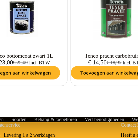
co bottomcoat zwart 1L
Tenco pracht carbobrui
23,00
€
14,50
€
25,00
€
18,95
incl. BTW
incl. 
egen aan winkelwagen
Toevoegen aan winkelwa
en
Soorten
Behang & toebehoren
Verf benodigdheden
We
tenservice
Contact 
Heeft u 
Levering 1 a 2 werkdagen