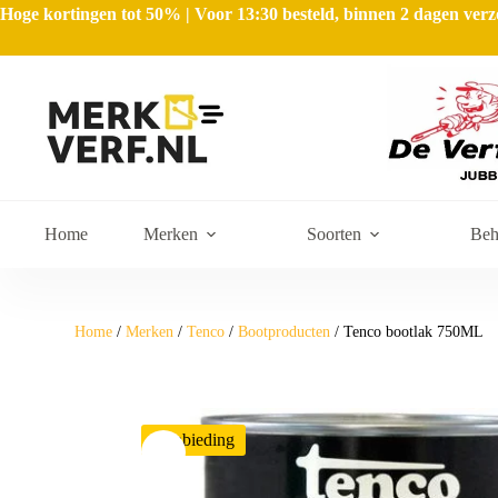
Hoge kortingen tot 50% | Voor 13:30 besteld, binnen 2 dagen ve
Home
Merken
Soorten
Beh
Home
/
Merken
/
Tenco
/
Bootproducten
/ Tenco bootlak 750ML
Aanbieding