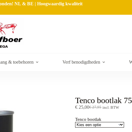
rzonden! NL & BE | Hoogwaardig kwaliteit
ang & toebehoren
Verf benodigdheden
W
Tenco bootlak 
€
25,00
€
27,95
incl. BTW
Tenco bootlak