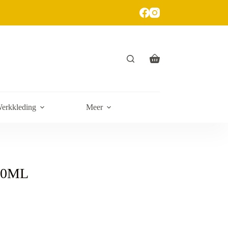
erkkleding
Meer
750ML