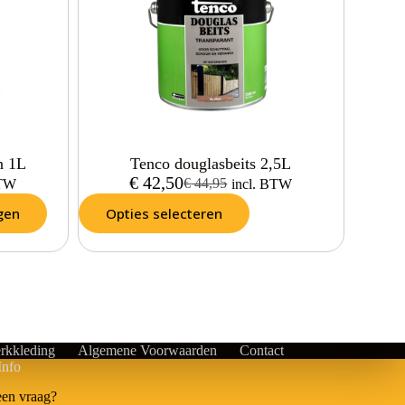
n 1L
Tenco douglasbeits 2,5L
€
42,50
€
44,95
BTW
incl. BTW
gen
Opties selecteren
rkkleding
Algemene Voorwaarden
Contact
Info
een vraag?