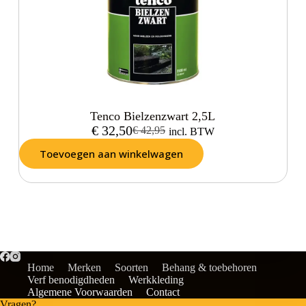
Tenco Bielzenzwart 2,5L
€
32,50
€
42,95
incl. BTW
Toevoegen aan winkelwagen
Home
Merken
Soorten
Behang & toebehoren
Verf benodigdheden
Werkkleding
Algemene Voorwaarden
Contact
Vragen?