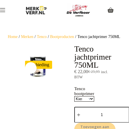
Home
/
Merken
/
Tenco
/
Bootproducten
/ Tenco jachtprimer 750ML
Tenco
jachtprimer
750ML
Aanbieding
€
22,00
€
25,95
incl.
BTW
Tenco
bootprimer
Toevoegen aan