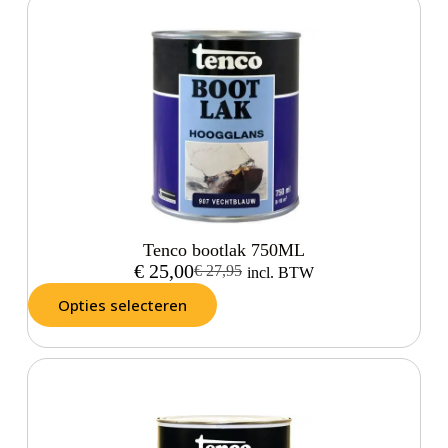
Tenco bootlak 750ML
€
25,00
€
27,95
incl. BTW
Opties selecteren