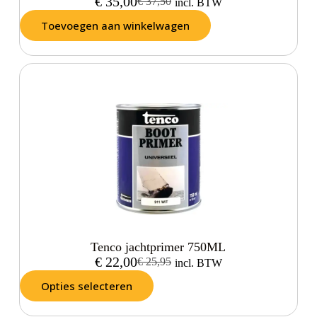
€
35,00
€
37,50
incl. BTW
Toevoegen aan winkelwagen
Tenco jachtprimer 750ML
€
22,00
€
25,95
incl. BTW
Opties selecteren