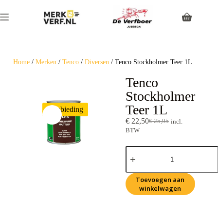
Home
/
Merken
/
Tenco
/
Diversen
/ Tenco Stockholmer Teer 1L
Tenco
Stockholmer
Teer 1L
Aanbieding
€
22,50
€
25,95
incl.
BTW
Toevoegen aan
winkelwagen