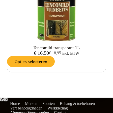
Tencomild transparant 1L
€
16,50
€
18,95
incl. BTW
Opties selecteren
Home
Merken
Soorten
Behang & toebehoren
Verf benodigdheden
Werkkleding
Algemene Voorwaarden
Contact