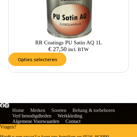
RR Coatings PU Satin AQ 1L
€
27,50
incl. BTW
Opties selecteren
Home
Merken
Soorten
Behang & toebehoren
Verf benodigdheden
Werkkleding
Algemene Voorwaarden
Contact
Vragen?
Heeft u een vraag? u kunt ons bereiken op 0516-462090