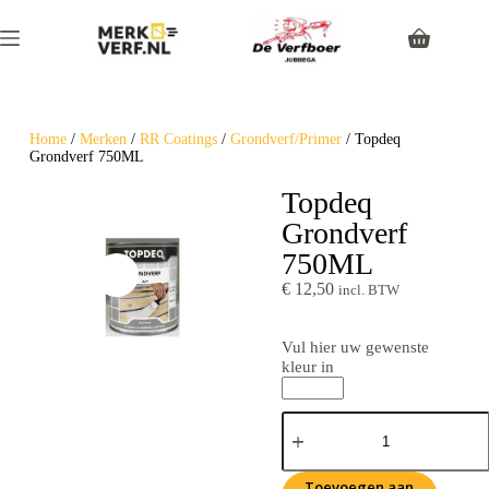
Home
/
Merken
/
RR Coatings
/
Grondverf/Primer
/ Topdeq
Grondverf 750ML
Topdeq
Grondverf
750ML
€
12,50
incl. BTW
Vul hier uw gewenste
kleur in
Toevoegen aan