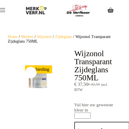
Home
/
Merken
/
Wijzonol
/
Zijdeglans
/ Wijzonol Transparant
Zijdeglans 750ML
Wijzonol
Transparant
Zijdeglans
Aanbieding
750ML
€
37,50
€
42,50
incl.
BTW
Vul hier uw gewenste
kleur in