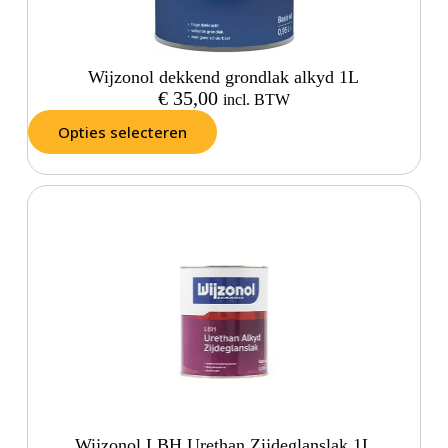
Wijzonol dekkend grondlak alkyd 1L
€
35,00
incl. BTW
Opties selecteren
Wijzonol LBH Urethan Zijdeglanslak 1L