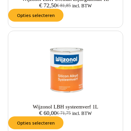
€
72,50
€
81,85
incl. BTW
Opties selecteren
Wijzonol LBH systeemverf 1L
€
60,00
€
71,75
incl. BTW
Opties selecteren