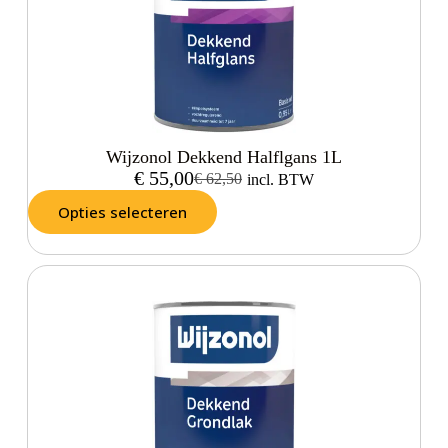
Wijzonol Dekkend Halflgans 1L
€
55,00
€
62,50
incl. BTW
Opties selecteren