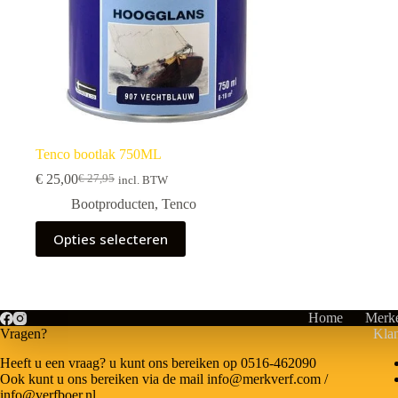
Tenco bootlak 750ML
€
25,00
€
27,95
incl. BTW
Bootproducten
,
Tenco
Opties selecteren
Home
Merk
Vragen?
Klan
Heeft u een vraag? u kunt ons bereiken op 0516-462090
Ook kunt u ons bereiken via de mail info@merkverf.com /
info@verfboer.nl