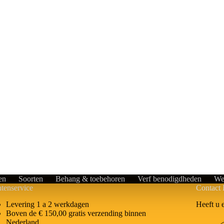
en
Soorten
Behang & toebehoren
Verf benodigdheden
We
tenservice
Contact 
Heeft u 
Levering 1 a 2 werkdagen
Boven de € 150,00 gratis verzending binnen
Nederland