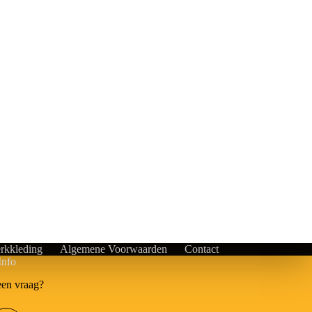
rkkleding
Algemene Voorwaarden
Contact
Info
een vraag?