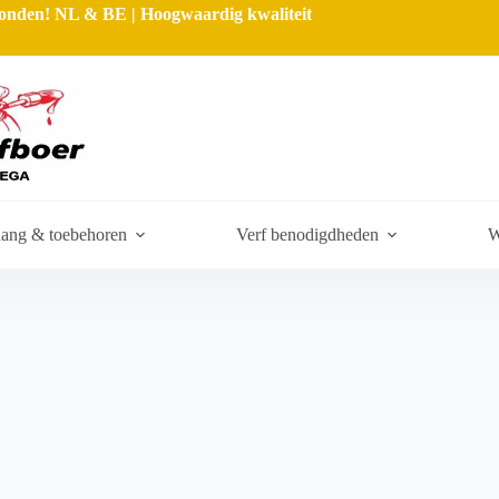
rzonden! NL & BE | Hoogwaardig kwaliteit
ang & toebehoren
Verf benodigdheden
W