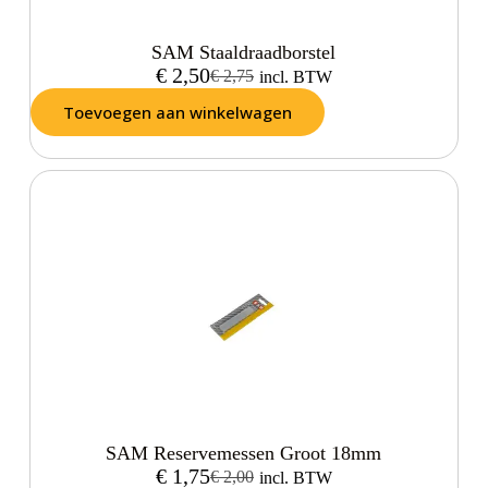
SAM Staaldraadborstel
€
2,50
€
2,75
incl. BTW
Toevoegen aan winkelwagen
SAM Reservemessen Groot 18mm
€
1,75
€
2,00
incl. BTW