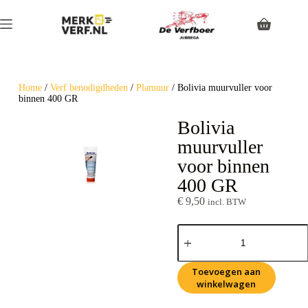
Home
/
Verf benodigdheden
/
Plamuur
/ Bolivia muurvuller voor
binnen 400 GR
Bolivia
muurvuller
voor binnen
400 GR
€
9,50
incl. BTW
Toevoegen aan
winkelwagen