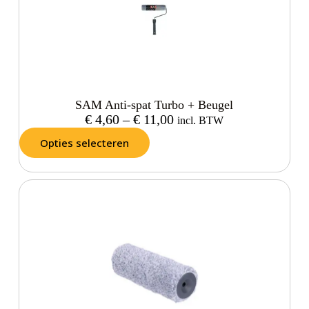
SAM Anti-spat Turbo + Beugel
€
4,60
–
€
11,00
incl. BTW
Opties selecteren