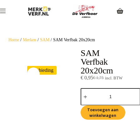
Home
/
Merken
/
SAM
/ SAM Verfbak 20x20cm
SAM
Verfbak
20x20cm
Aanbieding
€
0,95
€
1,75
incl. BTW
Toevoegen aan
winkelwagen