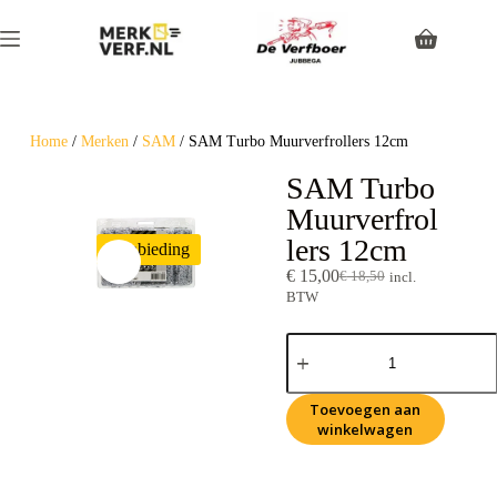
Home
/
Merken
/
SAM
/ SAM Turbo Muurverfrollers 12cm
SAM Turbo
Muurverfrol
lers 12cm
Aanbieding
€
15,00
€
18,50
incl.
BTW
Toevoegen aan
winkelwagen