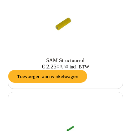
SAM Structuurrol
€
2,25
€
3,50
incl. BTW
Toevoegen aan winkelwagen