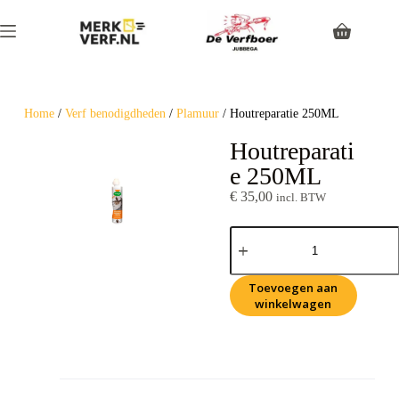
Home
/
Verf benodigdheden
/
Plamuur
/ Houtreparatie 250ML
Houtreparati
e 250ML
€
35,00
incl. BTW
Toevoegen aan
winkelwagen