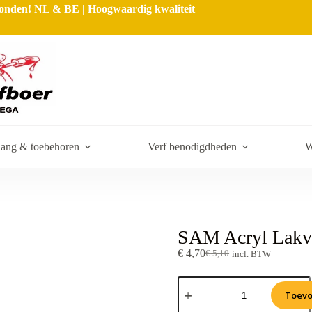
rzonden! NL & BE | Hoogwaardig kwaliteit
ang & toebehoren
Verf benodigdheden
W
SAM Acryl Lakvi
€
4,70
€
5,10
incl. BTW
Toevo