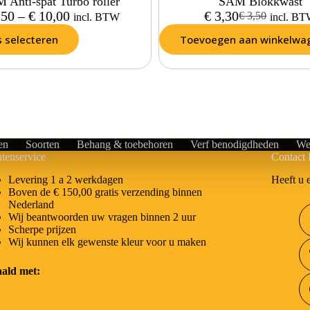
 Anti-spat Turbo roller
SAM Blokkwast
,50
–
€
10,00
€
3,30
€
3,50
incl. BTW
incl. B
s selecteren
Toevoegen aan winkelwa
en
Soorten
Behang & toebehoren
Verf benodigdheden
We
tenservice
Contact 
Heeft u 
Levering 1 a 2 werkdagen
Boven de € 150,00 gratis verzending binnen
Nederland
Wij beantwoorden uw vragen binnen 2 uur
Scherpe prijzen
Wij kunnen elk gewenste kleur voor u maken
aald met: