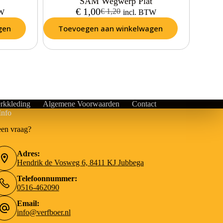
SAM Wegwerp Plat
€
1,00
€
1,20
TW
incl. BTW
gen
Toevoegen aan winkelwagen
rkkleding
Algemene Voorwaarden
Contact
Info
een vraag?
Adres:
Hendrik de Vosweg 6, 8411 KJ Jubbega
Telefoonnummer:
0516-462090
Email:
info@verfboer.nl