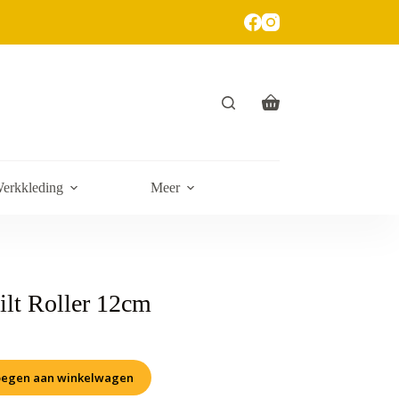
erkkleding
Meer
lt Roller 12cm
egen aan winkelwagen