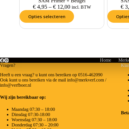
SAM Primer + Beugel
SAM
€
4,95
–
€
12,00
€
3
incl. BTW
Opties selecteren
Optie
Home
Merk
Vragen?
Klan
Heeft u een vraag? u kunt ons bereiken op 0516-462090
Ook kunt u ons bereiken via de mail info@merkverf.com /
info@verfboer.nl
Wij zijn bereikbaar op:
Maandag 07:30 – 18:00
Bet
Dinsdag 07:30-18:00
Woensdag 07:30 – 18:00
Donderdag 07:30 – 20:00